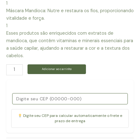
1
Máscara Mandioca: Nutre e restaura os fios, proporcionando
vitalidade e força.
1
Esses produtos são enriquecidos com extratos de
mandioca, que contêm vitaminas e minerais essenciais para
a saúde capilar, ajudando a restaurar a cor e a textura dos
cabelos.
Natuviva-
Adicionar ao carrinho
Kit-
de-
transfomacao-
capilar-
mandioca-
para-
Digite seu CEP para calcular automaticamente o frete e
todos-
prazo de entrega
os-
tipos-