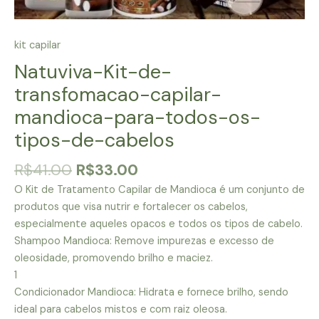
kit capilar
Natuviva-Kit-de-
transfomacao-capilar-
mandioca-para-todos-os-
tipos-de-cabelos
O
O
R$
41.00
R$
33.00
preço
preço
O Kit de Tratamento Capilar de Mandioca é um conjunto de
original
atual
produtos que visa nutrir e fortalecer os cabelos,
era:
é:
especialmente aqueles opacos e todos os tipos de cabelo.
R$41.00.
R$33.00.
Shampoo Mandioca: Remove impurezas e excesso de
oleosidade, promovendo brilho e maciez.
1
Condicionador Mandioca: Hidrata e fornece brilho, sendo
ideal para cabelos mistos e com raiz oleosa.