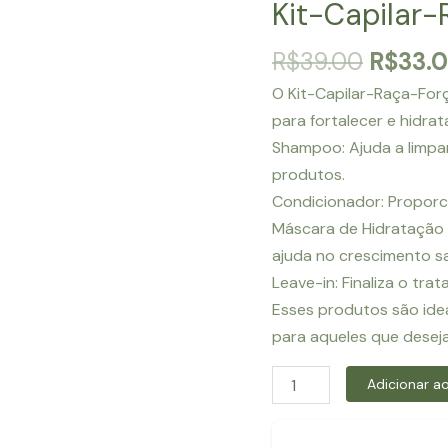
Kit-Capilar
O
R$
39.00
R$
33.
preço
O Kit-Capilar-Raça-For
origina
para fortalecer e hidra
era:
Shampoo: Ajuda a limpar
R$39.0
produtos.
Condicionador: Proporc
Máscara de Hidratação 
ajuda no crescimento s
Leave-in: Finaliza o tr
Esses produtos são idea
para aqueles que desej
Kit-
Adicionar ao
Capilar-
Raça-