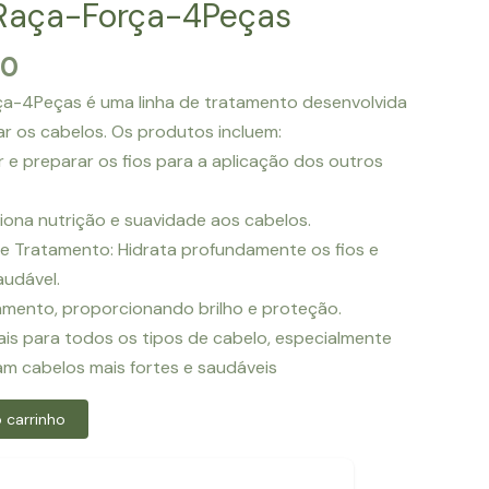
-Raça-Força-4Peças
O
00
preço
ça-4Peças é uma linha de tratamento desenvolvida
l
atual
tar os cabelos. Os produtos incluem:
é:
 e preparar os fios para a aplicação dos outros
0.
R$33.00.
iona nutrição e suavidade aos cabelos.
e Tratamento: Hidrata profundamente os fios e
audável.
atamento, proporcionando brilho e proteção.
is para todos os tipos de cabelo, especialmente
am cabelos mais fortes e saudáveis
 carrinho