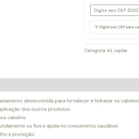
Força-
4Peças
quantidade
💡 Digite seu CEP para c
Categoria:
kit capilar
atamento desenvolvida para fortalecer e hidratar os cabelos
 aplicação dos outros produtos.
aos cabelos.
undamente os fios e ajuda no crescimento saudável.
ilho e proteção.