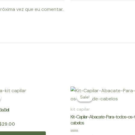
róxima vez que eu comentar.
Sale!
Sale!
Ba Bell
kit capilar
Kit-Capilar-Abacate-Para-todos-os-
cabelos
O
$
29.00
reço
preço
riginal
atual