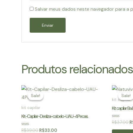
Salvar meus dados neste navegador para a p
Produtos relacionados
Sale!
Sale!
Sale!
Sale!
kit capilar
Kit capilar Ba 
kit capilar
Kit-Capilar-Desliza-cabelo-UAU-4Pecas.
O
Avaliação
R$
37.00
R
0
p
de
O
O
Avaliação
R$
39.00
R$
33.00
o