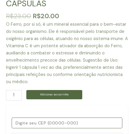
CAPSULAS
O
O
R$
23.00
R$
20.00
preço
preço
O Ferro, por si só, é um mineral essencial para o bem-estar
original
atual
do nosso organismo. Ele é responsável pelo transporte de
era:
é:
oxigênio para as células, atuando no nosso sistema imune. A
R$23.00.
R$20.00.
Vitamina C é um potente ativador da absorção do Ferro,
auxiliando a combater o estresse e diminuindo o
envelhecimento precoce das células. Sugestão de Uso:
Ingerir 1 cápsula 1 vez ao dia, preferencialmente antes das
principais refeições ou conforme orientação nutricionista
ou médico.
SUPLEMENTO
Adicionar ao carrinho
ALIMENTAR
-
FERRO
E
VITAMINA