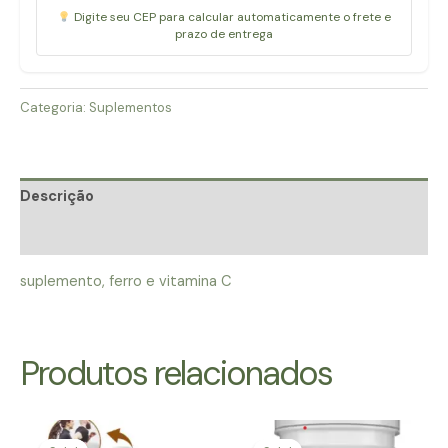
C
Digite seu CEP para calcular automaticamente o frete e
-
prazo de entrega
60
CAPSULAS
quantidade
Categoria:
Suplementos
Descrição
Avaliações (0)
suplemento, ferro e vitamina C
Produtos relacionados