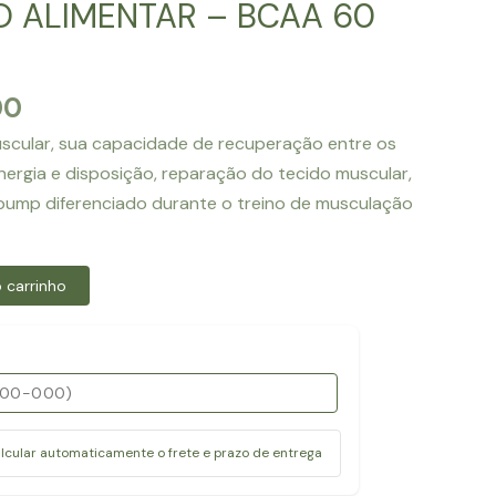
 ALIMENTAR – BCAA 60
O
00
preço
cular, sua capacidade de recuperação entre os
l
atual
ergia e disposição, reparação do tecido muscular,
é:
pump diferenciado durante o treino de musculação
0.
R$20.00.
 carrinho
alcular automaticamente o frete e prazo de entrega