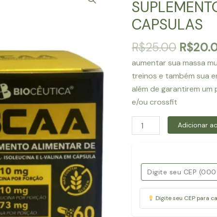
SUPLEMENTO
CAPSULAS
O
R$
25.00
R$
20.
preço
aumentar sua massa mus
origina
treinos e também sua en
era:
além de garantirem um 
R$25.0
e/ou crossfit
SUPLEMENTO
Adicionar ao
ALIMENTAR
-
BCAA
60
CAPSULAS
Digite seu CEP para c
quantidade