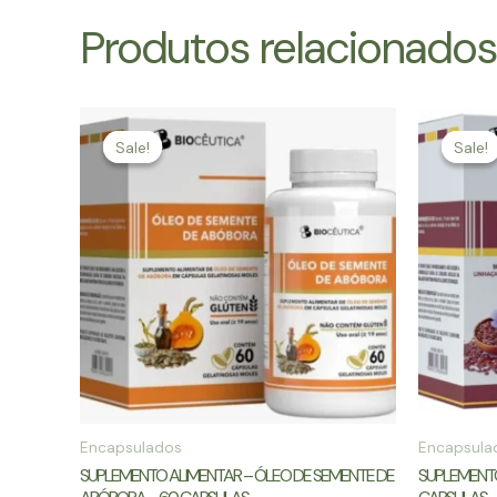
Produtos relacionados
Sale!
Sale!
Sale!
Sale!
Encapsulados
Encapsula
SUPLEMENTO ALIMENTAR – ÓLEO DE SEMENTE DE
SUPLEMENTO