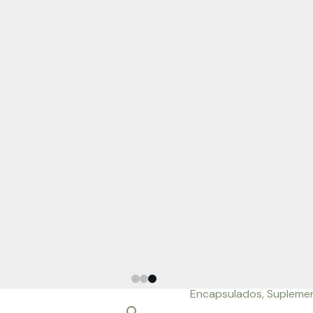
Encapsulados
,
Supleme