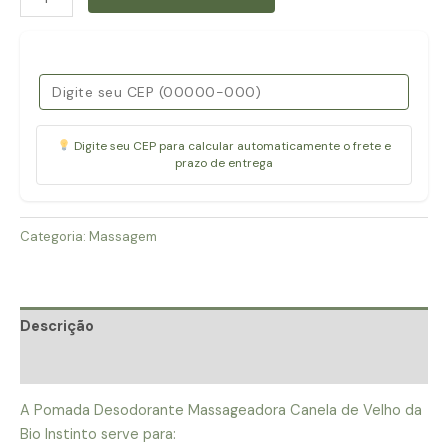
desodorante-
massageadora-
canela
de
velho-
150g
Digite seu CEP para calcular automaticamente o frete e
quantidade
prazo de entrega
Categoria:
Massagem
Descrição
Avaliações (0)
A Pomada Desodorante Massageadora Canela de Velho da
Bio Instinto serve para: