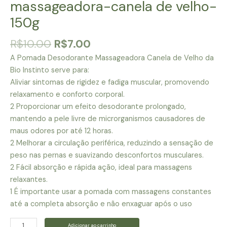
massageadora-canela de velho-
150g
O
O
R$
10.00
R$
7.00
preço
preço
A Pomada Desodorante Massageadora Canela de Velho da
original
atual
Bio Instinto serve para:
era:
é:
Aliviar sintomas de rigidez e fadiga muscular, promovendo
R$10.00.
R$7.00.
relaxamento e conforto corporal.
2 Proporcionar um efeito desodorante prolongado,
mantendo a pele livre de microrganismos causadores de
maus odores por até 12 horas.
2 Melhorar a circulação periférica, reduzindo a sensação de
peso nas pernas e suavizando desconfortos musculares.
2 Fácil absorção e rápida ação, ideal para massagens
relaxantes.
1 É importante usar a pomada com massagens constantes
até a completa absorção e não enxaguar após o uso
Pomada-
Adicionar ao carrinho