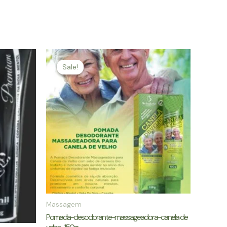
Sale!
Sale!
Massagem
Pomada-desodorante-massageadora-canela de