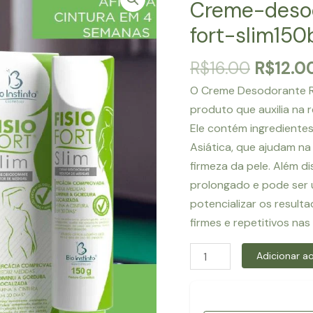
Creme-desod
fort-slim150
O
R$
16.00
R$
12.0
preço
O Creme Desodorante Red
origina
produto que auxilia n
era:
Ele contém ingredientes
R$16.00
Asiática, que ajudam na
firmeza da pele. Além d
prolongado e pode ser 
potencializar os result
firmes e repetitivos na
Creme-
Adicionar ao
desodorante-
redutor-
fisio-