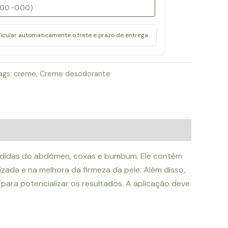
alcular automaticamente o frete e prazo de entrega
ags:
creme
,
Creme desodorante
 medidas do abdômen, coxas e bumbum. Ele contém
izada e na melhora da firmeza da pele. Além disso,
ra potencializar os resultados. A aplicação deve