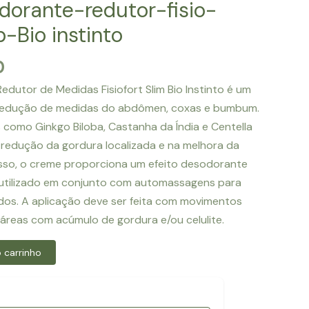
orante-redutor-fisio-
b-Bio instinto
O
0
preço
utor de Medidas Fisiofort Slim Bio Instinto é um
l
atual
a redução de medidas do abdômen, coxas e bumbum.
é:
 como Ginkgo Biloba, Castanha da Índia e Centella
.
R$12.00.
 redução da gordura localizada e na melhora da
isso, o creme proporciona um efeito desodorante
utilizado em conjunto com automassagens para
ados. A aplicação deve ser feita com movimentos
s áreas com acúmulo de gordura e/ou celulite.
 carrinho