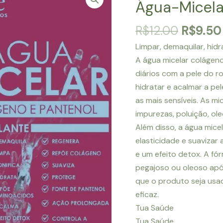
Água-Micela
O
R$
12.00
R$
9.50
preço
Limpar, demaquilar, hidr
origina
A água micelar colágeno
era:
diários com a pele do ro
R$12.00
hidratar e acalmar a pe
as mais sensíveis. As m
impurezas, poluição, ol
Além disso, a água micel
elasticidade e suaviza
e um efeito detox. A fó
pegajoso ou oleoso apó
que o produto seja usa
eficaz.
Tua Saúde
Tua Saúde