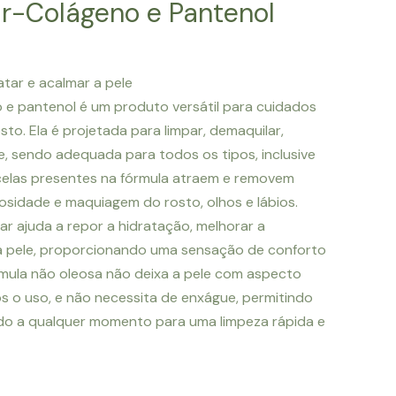
r-Colágeno e Pantenol
O
preço
atar e acalmar a pele
l
atual
 e pantenol é um produto versátil para cuidados
é:
sto. Ela é projetada para limpar, demaquilar,
.
R$9.50.
le, sendo adequada para todos os tipos, inclusive
icelas presentes na fórmula atraem e removem
eosidade e maquiagem do rosto, olhos e lábios.
ar ajuda a repor a hidratação, melhorar a
r a pele, proporcionando uma sensação de conforto
rmula não oleosa não deixa a pele com aspecto
s o uso, e não necessita de enxágue, permitindo
do a qualquer momento para uma limpeza rápida e