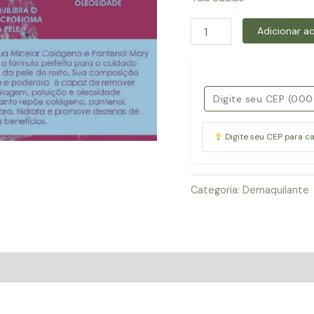
Água-
Adicionar ao
Micelar-
Colágeno
e
Pantenol
quantidade
Digite seu CEP para c
Categoria:
Demaquilante