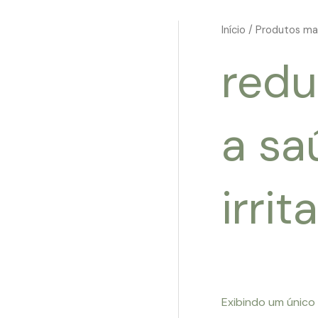
Início
/ Produtos mar
redu
a sa
irri
Exibindo um único