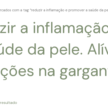
cados com a tag “reduzir a inflamação e promover a saúde da pele
zir a inflamaçã
úde da pele. Alí
tações na gargan
 resultado