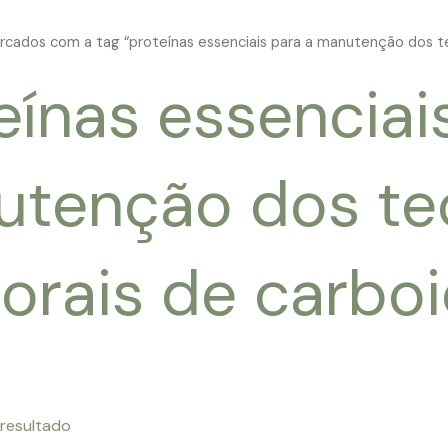
cados com a tag “proteínas essenciais para a manutenção dos te
eínas essenciai
tenção dos te
orais de carboi
 resultado