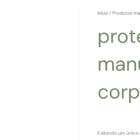
Início
/ Produtos mar
prot
manu
corp
Exibindo um único