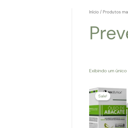
Início
/ Produtos mar
Prev
Exibindo um único
Sale!