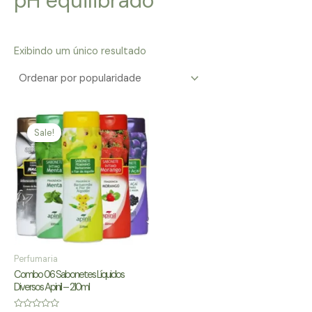
pH equilibrado
Exibindo um único resultado
Sale!
Perfumaria
Combo 06 Sabonetes Líquidos
Diversos Apinil – 210ml